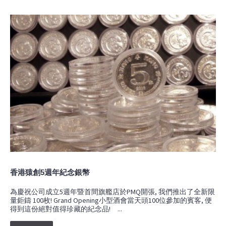
香港猿創5週年紀念銀幣
為慶祝公司成立5週年暨首間旗艦店於PMQ開張, 我們推出了全新限
量鉅鑄 100枚! Grand Opening小型酒會當天頭100位參加的賓客, 便
得到這份絕對值得珍藏的紀念品! ...