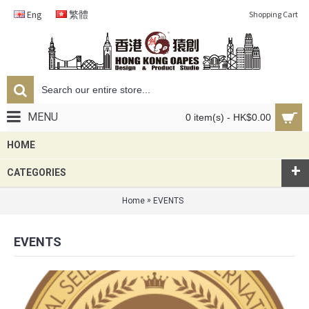
Eng
繁體
Shopping Cart
MENU
0 item(s) - HK$0.00
HOME
+
CATEGORIES
»
Home
EVENTS
EVENTS